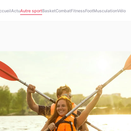
ccueil
Actu
Autre sport
Basket
Combat
Fitness
Foot
Musculation
Vélo