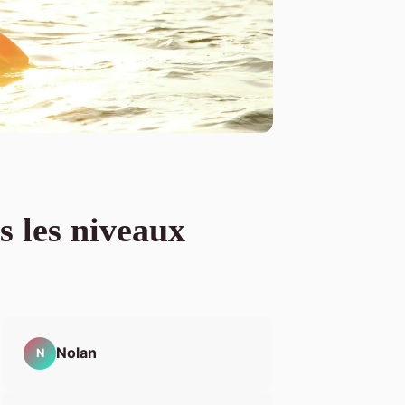
s les niveaux
Nolan
N