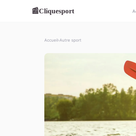
Cliquesport
📰
A
Accueil
›
Autre sport