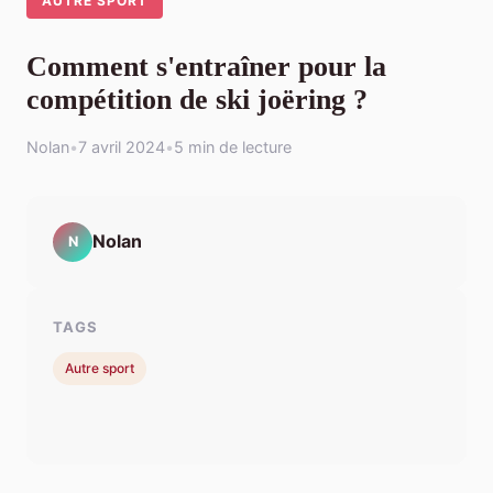
AUTRE SPORT
Comment s'entraîner pour la
compétition de ski joëring ?
Nolan
•
7 avril 2024
•
5 min de lecture
Nolan
N
TAGS
Autre sport