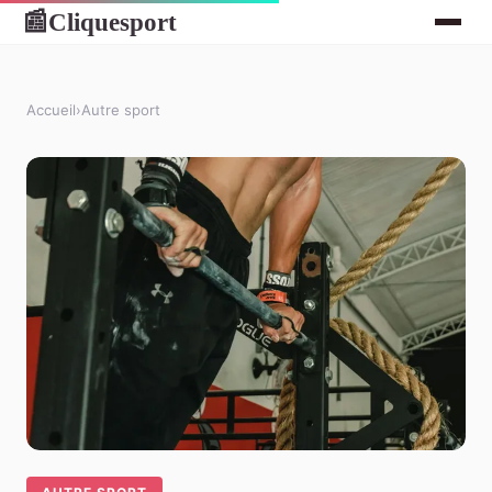
Cliquesport
📰
Accueil
›
Autre sport